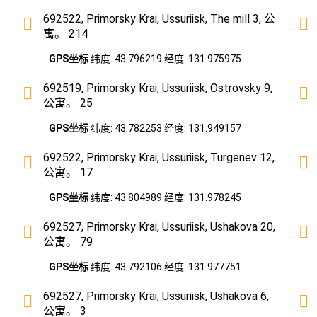
692522, Primorsky Krai, Ussuriisk, The mill 3, 公
寓。 214
GPS坐标
纬度: 43.796219 经度: 131.975975
692519, Primorsky Krai, Ussuriisk, Ostrovsky 9,
公寓。 25
GPS坐标
纬度: 43.782253 经度: 131.949157
692522, Primorsky Krai, Ussuriisk, Turgenev 12,
公寓。 17
GPS坐标
纬度: 43.804989 经度: 131.978245
692527, Primorsky Krai, Ussuriisk, Ushakova 20,
公寓。 79
GPS坐标
纬度: 43.792106 经度: 131.977751
692527, Primorsky Krai, Ussuriisk, Ushakova 6,
公寓。 3