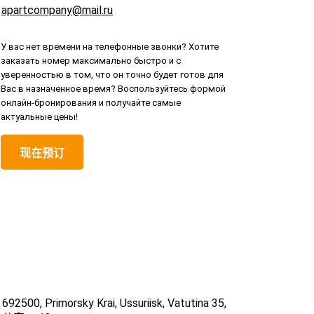
apartcompany@mail.ru
У вас нет времени на телефонные звонки? Хотите
заказать номер максимально быстро и с
уверенностью в том, что он точно будет готов для
Вас в назначенное время? Воспользуйтесь формой
онлайн-бронирования и получайте самые
актуальные цены!
现在预订
692500, Primorsky Krai, Ussuriisk, Vatutina 35,