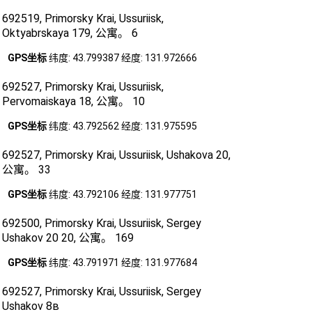
692519, Primorsky Krai, Ussuriisk,
Oktyabrskaya 179, 公寓。 6
GPS坐标
纬度: 43.799387 经度: 131.972666
692527, Primorsky Krai, Ussuriisk,
Pervomaiskaya 18, 公寓。 10
GPS坐标
纬度: 43.792562 经度: 131.975595
692527, Primorsky Krai, Ussuriisk, Ushakova 20,
公寓。 33
GPS坐标
纬度: 43.792106 经度: 131.977751
692500, Primorsky Krai, Ussuriisk, Sergey
Ushakov 20 20, 公寓。 169
GPS坐标
纬度: 43.791971 经度: 131.977684
692527, Primorsky Krai, Ussuriisk, Sergey
Ushakov 8в