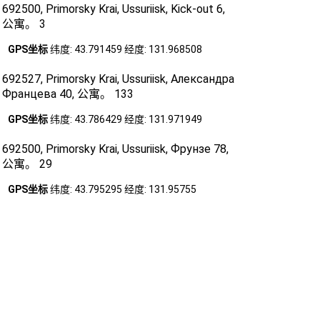
692500, Primorsky Krai, Ussuriisk, Kick-out 6,
公寓。 3
GPS坐标
纬度: 43.791459 经度: 131.968508
692527, Primorsky Krai, Ussuriisk, Александра
Францева 40, 公寓。 133
GPS坐标
纬度: 43.786429 经度: 131.971949
692500, Primorsky Krai, Ussuriisk, Фрунзе 78,
公寓。 29
GPS坐标
纬度: 43.795295 经度: 131.95755