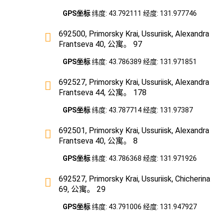
GPS坐标
纬度: 43.792111 经度: 131.977746
692500, Primorsky Krai, Ussuriisk, Alexandra
Frantseva 40, 公寓。 97
GPS坐标
纬度: 43.786389 经度: 131.971851
692527, Primorsky Krai, Ussuriisk, Alexandra
Frantseva 44, 公寓。 178
GPS坐标
纬度: 43.787714 经度: 131.97387
692501, Primorsky Krai, Ussuriisk, Alexandra
Frantseva 40, 公寓。 8
GPS坐标
纬度: 43.786368 经度: 131.971926
692527, Primorsky Krai, Ussuriisk, Chicherina
69, 公寓。 29
GPS坐标
纬度: 43.791006 经度: 131.947927