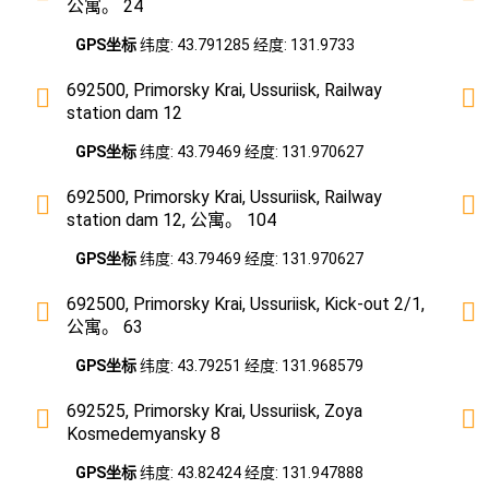
公寓。 24
GPS坐标
纬度: 43.791285 经度: 131.9733
692500, Primorsky Krai, Ussuriisk, Railway
station dam 12
GPS坐标
纬度: 43.79469 经度: 131.970627
692500, Primorsky Krai, Ussuriisk, Railway
station dam 12, 公寓。 104
GPS坐标
纬度: 43.79469 经度: 131.970627
692500, Primorsky Krai, Ussuriisk, Kick-out 2/1,
公寓。 63
GPS坐标
纬度: 43.79251 经度: 131.968579
692525, Primorsky Krai, Ussuriisk, Zoya
Kosmedemyansky 8
GPS坐标
纬度: 43.82424 经度: 131.947888